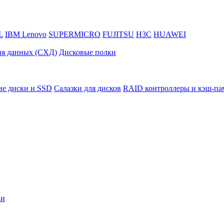
L
IBM Lenovo
SUPERMICRO
FUJITSU
H3C
HUAWEI
ия данных (СХД)
Дисковые полки
ие диски и SSD
Салазки для дисков
RAID контроллеры и кэш-па
ки