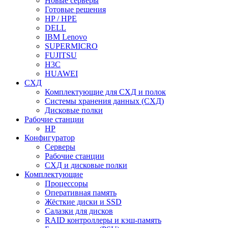
Новые серверы
Готовые решения
HP / HPE
DELL
IBM Lenovo
SUPERMICRO
FUJITSU
H3C
HUAWEI
СХД
Комплектующие для СХД и полок
Системы хранения данных (СХД)
Дисковые полки
Рабочие станции
HP
Конфигуратор
Серверы
Рабочие станции
СХД и дисковые полки
Комплектующие
Процессоры
Оперативная память
Жёсткие диски и SSD
Салазки для дисков
RAID контроллеры и кэш-память