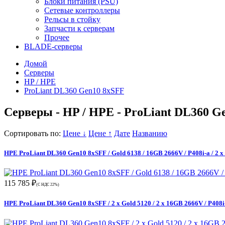
Блоки питания (PSU)
Сетевые контроллеры
Рельсы в стойку
Запчасти к серверам
Прочее
BLADE-серверы
Домой
Серверы
HP / HPE
ProLiant DL360 Gen10 8xSFF
Серверы - HP / HPE - ProLiant DL360 G
Сортировать по:
Цене ↓
Цене ↑
Дате
Названию
HPE ProLiant DL360 Gen10 8xSFF / Gold 6138 / 16GB 2666V / P408i-a / 2 
115 785 ₽
(С НДС 22%)
HPE ProLiant DL360 Gen10 8xSFF / 2 x Gold 5120 / 2 x 16GB 2666V / P408i