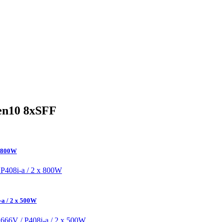
en10 8xSFF
x 800W
-a / 2 x 500W