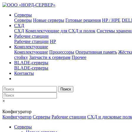
Серверы
Серверы
Новые серверы
Готовые решения
HP / HPE
DEL
СХД
СХД
Комплектующие для СХД и полок
Системы хранен
Рабочие станции
Рабочие станции
HP
Комплектующие
Комплектующие
Процессоры
Оперативная память
Жёстк
стойку
Запчасти к серверам
Прочее
BLADE-серверы
BLADE-серверы
Контакты
Поиск
×
Конфигуратор
Конфигуратор
Серверы
Рабочие станции
СХД и дисковые пол
Серверы