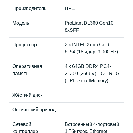
Производитель
HPE
Модель
ProLiant DL360 Gen10
8xSFF
Процессор
2 x INTEL Xeon Gold
6154 (18 ядер, 3.00GHz)
Оперативная
4 x 64GB DDR4 PC4-
память
21300 (2666V) ECC REG
(HPE SmartMemory)
Жёсткий диск
Оптический привод
-
Сетевой
Встроенный 4-портовый
контроллер
1 Гбит/сек. Ethernet