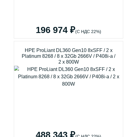
196 974 ₽
(С НДС 22%)
HPE ProLiant DL360 Gen10 8xSFF / 2 x
Platinum 8268 / 8 x 32Gb 2666V / P408i-a /
2 x 800W
488 343 ₽
(С НДС 22%)