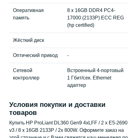
Оперативная
8 x 16GB DDR4 PC4-
память
17000 (2133P) ECC REG
(hp certified)
Жёсткий диск
Оптический привод
-
Сетевой
Встроенный 4-портовый
контроллер
1 Гбит/сек. Ethernet
адаптер
Условия покупки и доставки
товаров
Купить HP ProLiant DL360 Gen9 4xLFF / 2 x E5-2690
v3 / 8 x 16GB 2133P / 2x 800W. Оформите заказ на
этой странице и с Вами свяжется наш менеджер по