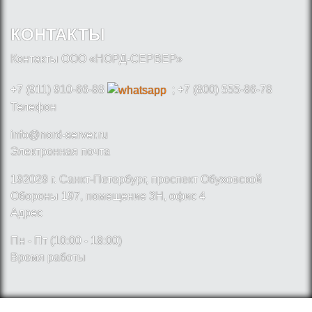
КОНТАКТЫ
Контакты ООО «НОРД-СЕРВЕР»
+7 (911) 910-66-88
; +7 (800) 555-86-78
Телефон
info@nord-server.ru
Электронная почта
192029 г. Санкт-Петербург, проспект Обуховской
Обороны 197, помещение 3Н, офис 4
Адрес
Пн - Пт (10:00 - 18:00)
Время работы