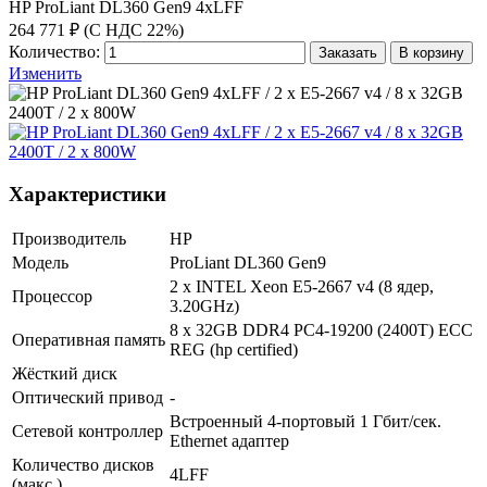
HP ProLiant DL360 Gen9 4xLFF
264 771 ₽ (С НДС 22%)
Количество:
Заказать
В корзину
Изменить
Характеристики
Производитель
HP
Модель
ProLiant DL360 Gen9
2 x INTEL Xeon E5-2667 v4 (8 ядер,
Процессор
3.20GHz)
8 x 32GB DDR4 PC4-19200 (2400T) ECC
Оперативная память
REG (hp certified)
Жёсткий диск
Оптический привод
-
Встроенный 4-портовый 1 Гбит/сек.
Сетевой контроллер
Ethernet адаптер
Количество дисков
4LFF
(макс.)