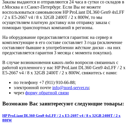
Заказы выдаются и отправляются 24 часа в сутки со складов в
г.Москва и г.Санкт-Петербург. Если Вы не можете
воспользоваться самовывозом HP ProLiant DL360 Gen9 4xLFF
/ 2 x E5-2667 v4 / 8 x 32GB 2400T / 2 x 800W, то мы
осуществляем платную доставку или отправку заказа с
помощью транспортных компаний в регионы.
На оборудование предоставляется гарантия: на сервер и
комплектующие в его составе составляет 3 года (исключение
составляют бывшие в употреблении жёсткие диски - на них
предоставляется гарантия 3 месяца с момента покупки).
В случае возникновения каких-либо вопросов связанных с
работой купленного у нас HP ProLiant DL360 Gen9 4xLFF / 2 x
E5-2667 v4 / 8 x 32GB 2400T / 2 x 800W, свяжитесь с нами:
по телефону +7 (911) 910-66-88;
электронной почте
info@nord-server.ru
;
через
форму обратной связи
Возможно Вас заинтересуют следующие товары:
HP ProLiant DL360 Gen9 4xLFF / 2 x E5-2697 v4 / 8 x 32GB 2400T / 2 x
800W