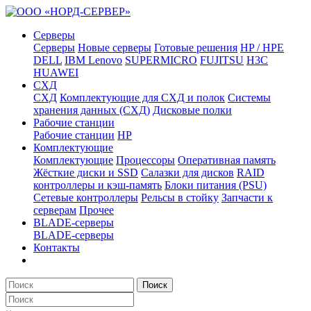
Серверы
Серверы
Новые серверы
Готовые решения
HP / HPE
DELL
IBM Lenovo
SUPERMICRO
FUJITSU
H3C
HUAWEI
СХД
СХД
Комплектующие для СХД и полок
Системы
хранения данных (СХД)
Дисковые полки
Рабочие станции
Рабочие станции
HP
Комплектующие
Комплектующие
Процессоры
Оперативная память
Жёсткие диски и SSD
Салазки для дисков
RAID
контроллеры и кэш-память
Блоки питания (PSU)
Сетевые контроллеры
Рельсы в стойку
Запчасти к
серверам
Прочее
BLADE-серверы
BLADE-серверы
Контакты
Поиск