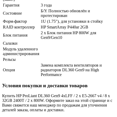
Гарантия
3 года
Б/У. Полностью обновлён и
Состояние
протестирован
Форм-фактор
1U (1.75"), для установки в стойку
RAID контроллер
HP SmartArray P440ar 2GB
2 x Блок питания HP 800W для
Блок питания
Gen9/Gen10
Салазки
Модуль удаленного
администрирования
Рельсы
Замена комплекта вентиляторов и
Опция
радиаторов DL360 Gen9 на High
Performance
Условия покупки и доставки товаров
Купить HP ProLiant DL360 Gen9 4xLFF / 2 x E5-2667 v4 / 8 x
32GB 2400T / 2 x 800W. Оформите заказ на этой странице и с
Вами свяжется наш менеджер по продажам для уточнения
деталей заказа, оплаты и доставки.