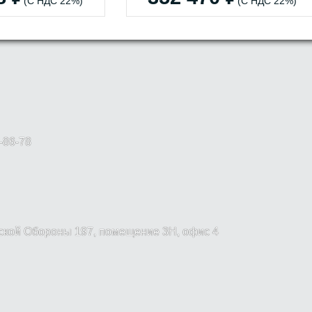
(С НДС 22%)
(С НДС 22%)
-86-78
вской Обороны 197, помещение 3Н, офис 4