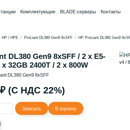
станции
Комплектующие
BLADE-серверы
Контакты
HP / HPE
ProLiant DL380 Gen9 8xSFF
HP ProLiant DL380 Gen9 8xSFF
nt DL380 Gen9 8xSFF / 2 x E5-
8 x 32GB 2400T / 2 x 800W
iant DL380 Gen9 8xSFF
 ₽ (С НДС 22%)
Заказать
В корзину