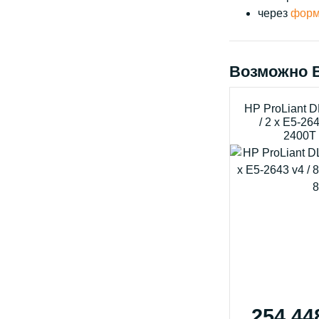
через
форм
Возможно 
HP ProLiant 
/ 2 x E5-26
2400T 
254 44