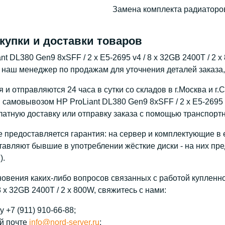
Замена комплекта радиаторов
купки и доставки товаров
nt DL380 Gen9 8xSFF / 2 x E5-2695 v4 / 8 x 32GB 2400T / 2 
 наш менеджер по продажам для уточнения деталей заказа,
и отправляются 24 часа в сутки со складов в г.Москва и г.
самовывозом HP ProLiant DL380 Gen9 8xSFF / 2 x E5-2695 v4
атную доставку или отправку заказа с помощью транспорт
 предоставляется гарантия: на сервер и комплектующие в е
тавляют бывшие в употреблении жёсткие диски - на них пре
).
новения каких-либо вопросов связанных с работой купленно
 8 x 32GB 2400T / 2 x 800W, свяжитесь с нами:
 +7 (911) 910-66-88;
й почте
info@nord-server.ru
;