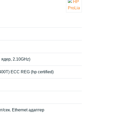
8 ядер, 2.10GHz)
0T) ECC REG (hp certified)
/сек. Ethernet адаптер