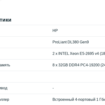
тики
HP
ProLiant DL380 Gen9
2 x INTEL Xeon E5-2695 v4 (1
амять
8 x 32GB DDR4 PC4-19200 (240
ивод
-
оллер
Встроенный 4-портовый 1 Гбит