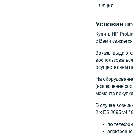
Опция
Условия по
Купить HP ProLia
с Вами свяжется
Заказы выдаются 
воспользоваться 
осуществляем пл
На оборудование
(исключение сос
момента покупки
В случае возник
2 x E5-2695 v4 /
по телефону
электронно