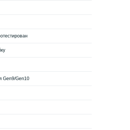
ротестирован
йку
ля Gen9/Gen10