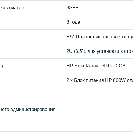
ков (макс.)
8SFF
3 года
Б/У. Полностью обновлён и п
2U (3.5"), для установки в сто
ер
HP SmartArray P440ar 2GB
2 x Блок питания HP 800W д
ного администрирования