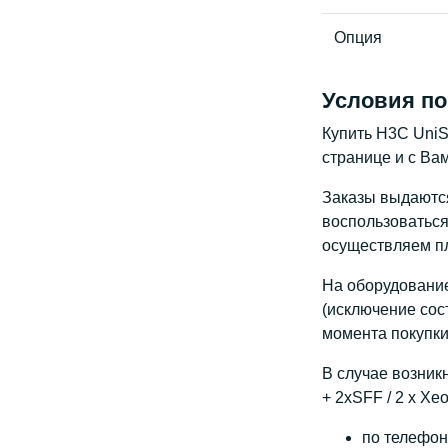
Опция
Условия по
Купить H3C UniSe
странице и с Ва
Заказы выдаются 
воспользоваться
осуществляем пл
На оборудование
(исключение сос
момента покупки
В случае возник
+ 2xSFF / 2 x Xe
по телефону