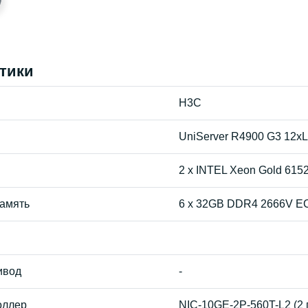
тики
H3C
UniServer R4900 G3 12x
2 x INTEL Xeon Gold 6152
амять
6 x 32GB DDR4 2666V 
ивод
-
оллер
NIC-10GE-2P-560T-L2 (2 п