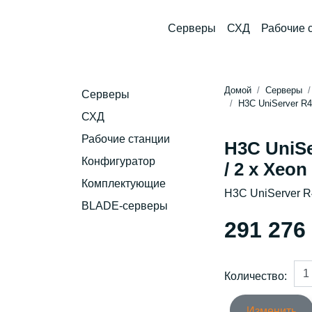
Серверы
СХД
Рабочие 
Домой
Серверы
Серверы
H3C UniServer R4
СХД
Рабочие станции
H3C UniSe
Конфигуратор
/ 2 x Xeon
Комплектующие
H3C UniServer R
BLADE-серверы
291 276
Количество:
Изменить