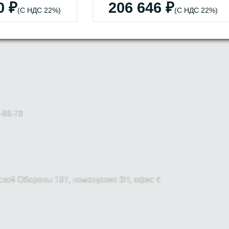
0 ₽
206 646 ₽
(С НДС 22%)
(С НДС 22%)
-86-78
вской Обороны 197, помещение 3Н, офис 4