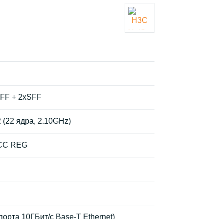
LFF + 2xSFF
 (22 ядра, 2.10GHz)
ECC REG
орта 10ГБит/с Base-T Ethernet)