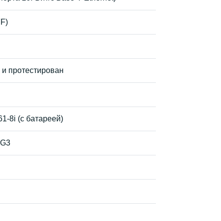
FF)
 и протестирован
1-8i (с батареей)
 G3