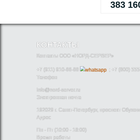
383 16
КОНТАКТЫ
Контакты ООО «НОРД-СЕРВЕР»
+7 (911) 910-66-88
; +7 (800) 555
Телефон
info@nord-server.ru
Электронная почта
192029 г. Санкт-Петербург, проспект Обухо
Адрес
Пн - Пт (10:00 - 18:00)
Время работы