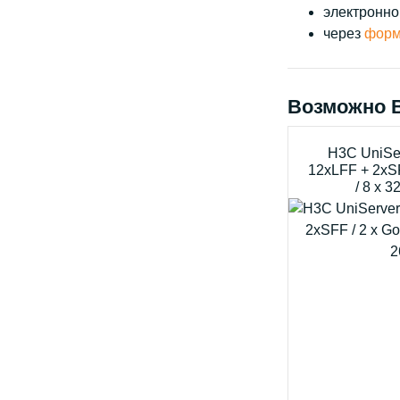
электронно
через
форм
Возможно 
H3C UniSe
12xLFF + 2xSF
/ 8 x 