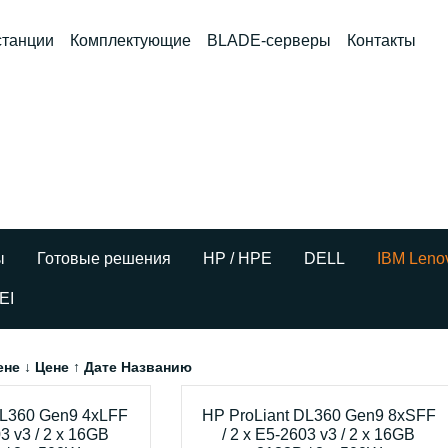
станции
Комплектующие
BLADE-серверы
Контакты
ы
Готовые решения
HP / HPE
DELL
IBM Leno
EI
ене ↓
Цене ↑
Дате
Названию
DL360 Gen9 4xLFF
HP ProLiant DL360 Gen9 8xSFF
03 v3 / 2 x 16GB
/ 2 x E5-2603 v3 / 2 x 16GB