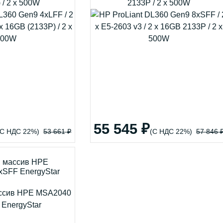
 / 2 x 500W
2133P / 2 x 500W
55 545 ₽
(С НДС 22%)
53 661 ₽
(С НДС 22%)
57 846 
 массив HPE
SFF EnergyStar